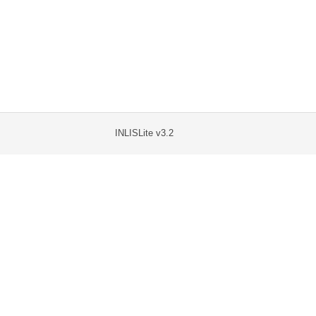
INLISLite v3.2