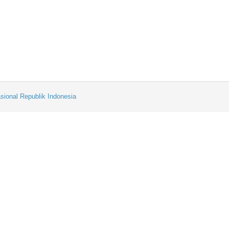
sional Republik Indonesia