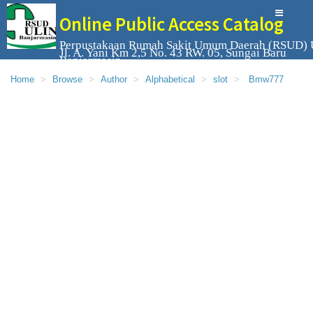
Online Public Access Catalog
Perpustakaan Rumah Sakit Umum Daerah (RSUD) 
Jl. A. Yani Km 2,5 No. 43 RW. 05, Sungai Baru
Banjarmasin
Home
Browse
Author
Alphabetical
slot
Bmw777