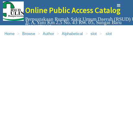
Online Public Access Catalog
Perpustakaan Rumah Sakit Umum Daerah (RSUD) 
Jl. A. Yani Km 2,5 No. 43 RW. 05, Sungai Baru
Banjarmasin
Home
Browse
Author
Alphabetical
slot
slot