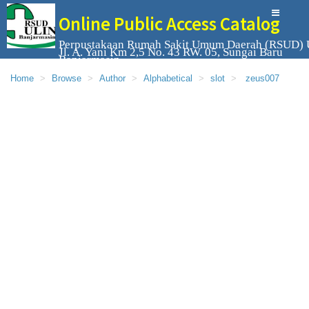
Online Public Access Catalog
Perpustakaan Rumah Sakit Umum Daerah (RSUD) 
Jl. A. Yani Km 2,5 No. 43 RW. 05, Sungai Baru
Banjarmasin
Home
Browse
Author
Alphabetical
slot
zeus007