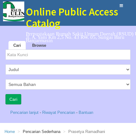
Online Public Access
Catalog
Perpustakaan Rumah Sakit Umum Daerah (RSUD) 
Jl. A. Yani Km 2,5 No. 43 RW. 05, Sungai Baru
Banjarmasin
Cari
Browse
Pencarian lanjut
-
Riwayat Pencarian
-
Bantuan
Home
Pencarian Sederhana
Prasetya Ramadhani