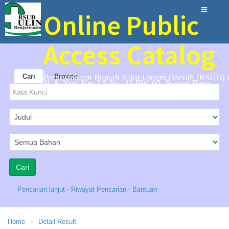
Online Public
Access Catalog
Cari
Perpustakaan Rumah Sakit Umum Daerah (RSUD) 
Browse
Jl. A. Yani Km 2,5 No. 43 RW. 05, Sungai Baru
Banjarmasin
Pencarian lanjut
-
Riwayat Pencarian
-
Bantuan
Home
Detail Result