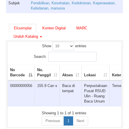
Subjek
Pendidikan, Kesehatan, Kedokteran, Keperawatan,
Kebidanan, manusia
Eksemplar
Konten Digital
MARC
Unduh Katalog
Show
entries
Search:
No
No.
Barcode
Panggil
Akses
Lokasi
Ketersed
00000000056
155.9 Can s
Baca di
Perpustakaan
Tersedia
tempat
Pusat RSUD
Ulin - Ruang
Baca Umum
Showing 1 to 1 of 1 entries
Previous
1
Next