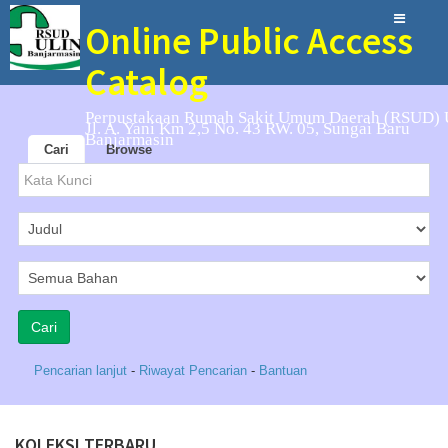
Online Public Access
Catalog
Perpustakaan Rumah Sakit Umum Daerah (RSUD) 
Jl. A. Yani Km 2,5 No. 43 RW. 05, Sungai Baru
Banjarmasin
Cari
Browse
Pencarian lanjut
-
Riwayat Pencarian
-
Bantuan
KOLEKSI TERBARU