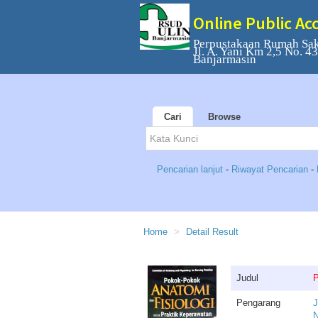
Online Public Ac
Perpustakaan Rumah Sa
Jl. A. Yani Km 2,5 No. 4
Banjarmasin
Cari
Browse
Pencarian lanjut
-
Riwayat Pencarian
-
Home
Detail Result
Judul
P
Pengarang
J
N