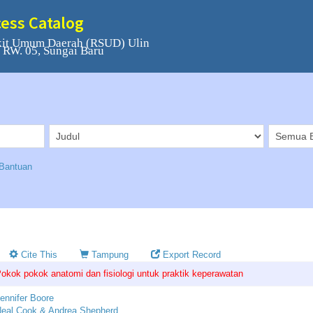
cess Catalog
kit Umum Daerah (RSUD) Ulin
3 RW. 05, Sungai Baru
Bantuan
Cite This
Tampung
Export Record
okok pokok anatomi dan fisiologi untuk praktik keperawatan
ennifer Boore
eal Cook & Andrea Shepherd