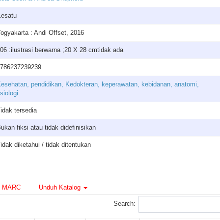
esatu
ogyakarta : Andi Offset, 2016
06 :ilustrasi berwarna ;20 X 28 cmtidak ada
786237239239
esehatan, pendidikan, Kedokteran, keperawatan, kebidanan, anatomi,
isiologi
idak tersedia
ukan fiksi atau tidak didefinisikan
idak diketahui / tidak ditentukan
MARC
Unduh Katalog
Search: