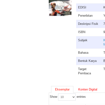
EDISI
K
Penerbitan
Y
Deskripsi Fisik
7
ISBN
9
Subjek
K
f
Bahasa
T
Bentuk Karya
B
Target
T
Pembaca
Eksemplar
Konten Digital
Show
entries