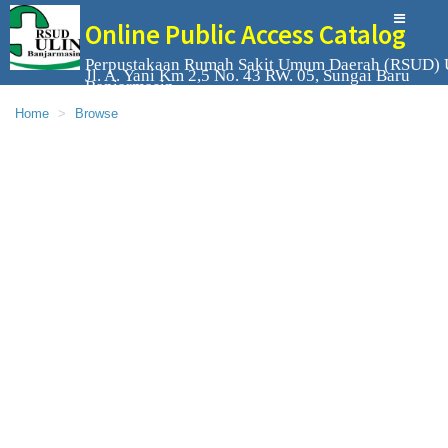
Online Public Access Catalog
Perpustakaan Rumah Sakit Umum Daerah (RSUD) 
Jl. A. Yani Km 2,5 No. 43 RW. 05, Sungai Baru
Banjarmasin
Home
Browse