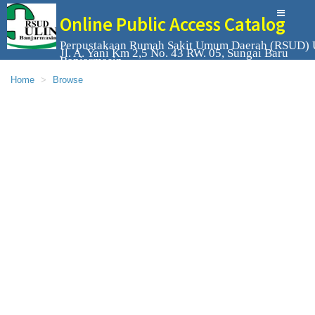
Online Public Access Catalog
Perpustakaan Rumah Sakit Umum Daerah (RSUD) 
Jl. A. Yani Km 2,5 No. 43 RW. 05, Sungai Baru
Banjarmasin
Home
Browse