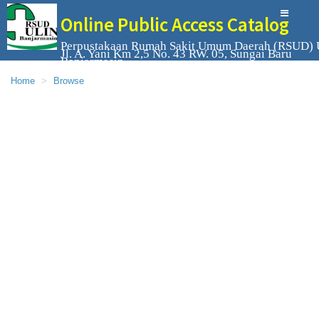
Online Public Access Catalog
Perpustakaan Rumah Sakit Umum Daerah (RSUD) 
Jl. A. Yani Km 2,5 No. 43 RW. 05, Sungai Baru
Banjarmasin
Home
Browse